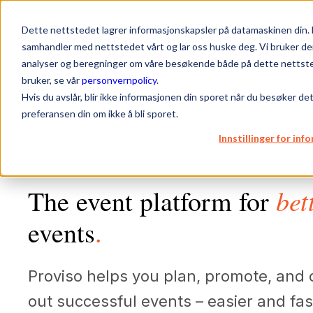
Dette nettstedet lagrer informasjonskapsler på datamaskinen din. 
Event
samhandler med nettstedet vårt og lar oss huske deg. Vi bruker de
analyser og beregninger om våre besøkende både på dette nettsted
bruker, se vår
personvernpolicy
.
Hvis du avslår, blir ikke informasjonen din sporet når du besøker de
preferansen din om ikke å bli sporet.
Innstillinger for in
bet
The event platform for
events
.
Proviso helps you plan, promote, and 
out successful events – easier and fas