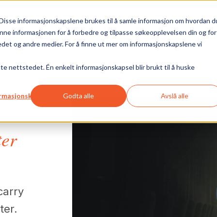
Disse informasjonskapslene brukes til å samle informasjon om hvordan d
 Platform
Event Venue
Blog
About Proviso
Cont
nne informasjonen for å forbedre og tilpasse søkeopplevelsen din og for
et og andre medier. For å finne ut mer om informasjonskapslene vi
tte nettstedet. Én enkelt informasjonskapsel blir brukt til å huske
formasjonskapsler
Godta alle
Avslå alle
ter
carry
ter.