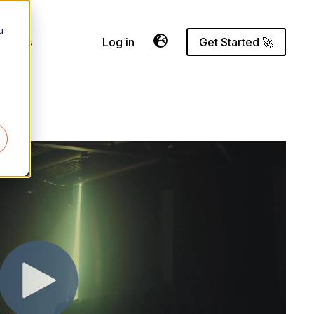
u
act Us
Log in
Get Started 🚀