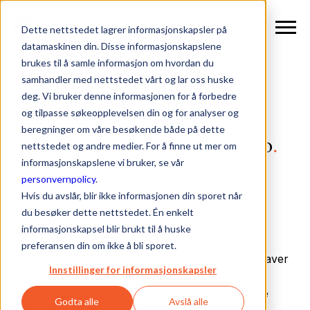
Dette nettstedet lagrer informasjonskapsler på
datamaskinen din. Disse informasjonskapslene
brukes til å samle informasjon om hvordan du
samhandler med nettstedet vårt og lar oss huske
deg. Vi bruker denne informasjonen for å forbedre
og tilpasse søkeopplevelsen din og for analyser og
PRØV PROVISO I 30 DAGER
beregninger om våre besøkende både på dette
Start en
kostnadsfri
prøvekonto
.
nettstedet og andre medier. For å finne ut mer om
informasjonskapslene vi bruker, se vår
personvernpolicy
.
Få en introduksjon til arrangementsplattformen
Hvis du avslår, blir ikke informasjonen din sporet når
Proviso.
du besøker dette nettstedet. Én enkelt
I prøveperioden vil du lære hvordan du kan:
informasjonskapsel blir brukt til å huske
preferansen din om ikke å bli sporet.
Spare tid ved å automatisere manuelle oppgaver
Innstillinger for informasjonskapsler
Få bedre oversikt over arrangementene dine
Godta alle
Avslå alle