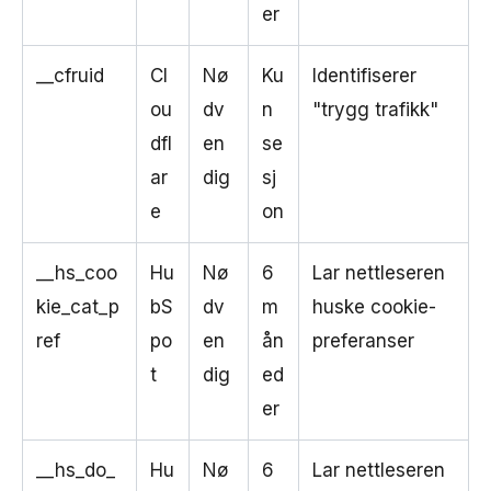
er
__cfruid
Cl
Nø
Ku
Identifiserer
ou
dv
n
"trygg trafikk"
dfl
en
se
ar
dig
sj
e
on
__hs_coo
Hu
Nø
6
Lar nettleseren
kie_cat_p
bS
dv
m
huske cookie-
ref
po
en
ån
preferanser
t
dig
ed
er
__hs_do_
Hu
Nø
6
Lar nettleseren