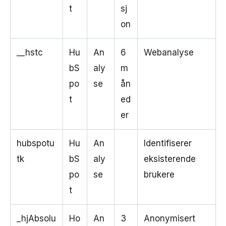
t
sj
on
__hstc
Hu
An
6
Webanalyse
bS
aly
m
po
se
ån
t
ed
er
hubspotu
Hu
An
Identifiserer
tk
bS
aly
eksisterende
po
se
brukere
t
_hjAbsolu
Ho
An
3
Anonymisert