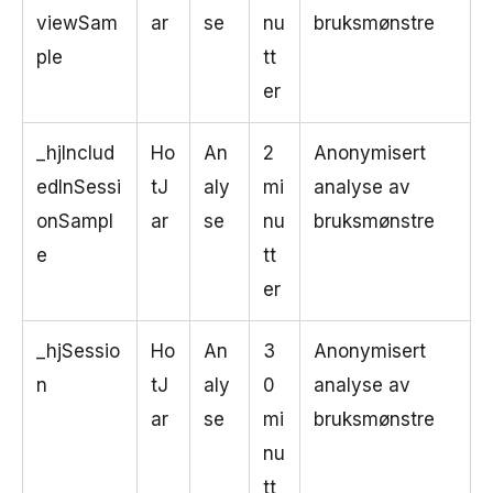
viewSam
ar
se
nu
bruksmønstre
ple
tt
er
_hjInclud
Ho
An
2
Anonymisert
edInSessi
tJ
aly
mi
analyse av
onSampl
ar
se
nu
bruksmønstre
e
tt
er
_hjSessio
Ho
An
3
Anonymisert
n
tJ
aly
0
analyse av
ar
se
mi
bruksmønstre
nu
tt