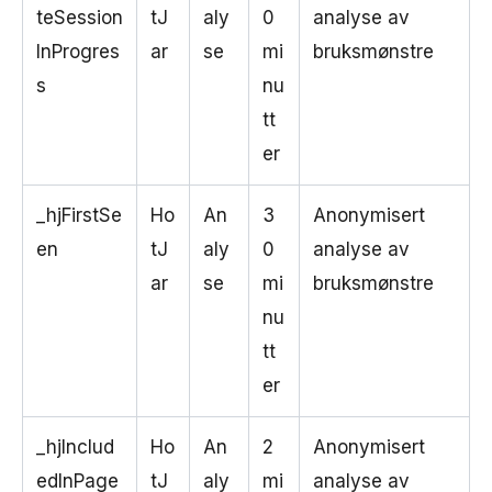
teSession
tJ
aly
0
analyse av
InProgres
ar
se
mi
bruksmønstre
s
nu
tt
er
_hjFirstSe
Ho
An
3
Anonymisert
en
tJ
aly
0
analyse av
ar
se
mi
bruksmønstre
nu
tt
er
_hjInclud
Ho
An
2
Anonymisert
edInPage
tJ
aly
mi
analyse av