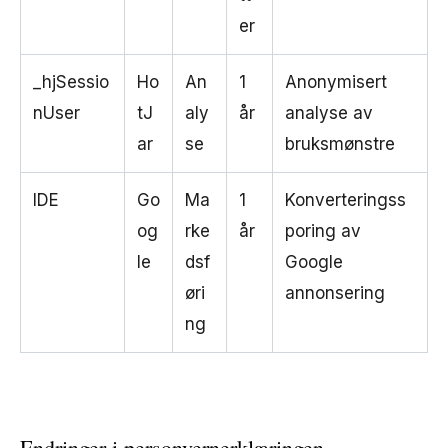
er
_hjSessio
Ho
An
1
Anonymisert
nUser
tJ
aly
år
analyse av
ar
se
bruksmønstre
IDE
Go
Ma
1
Konverteringss
og
rke
år
poring av
le
dsf
Google
øri
annonsering
ng
Endringer i personvernerklæringen