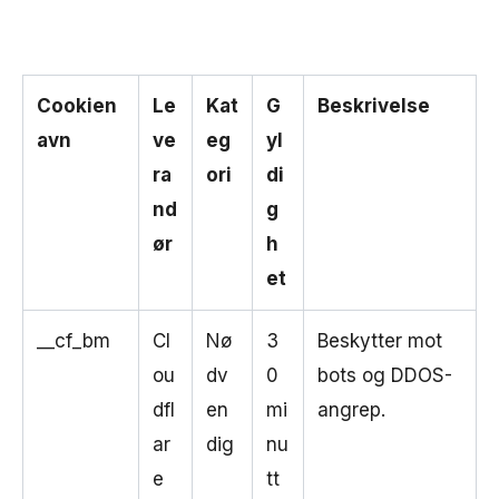
Cookien
Le
Kat
G
Beskrivelse
avn
ve
eg
yl
ra
ori
di
nd
g
ør
h
et
__cf_bm
Cl
Nø
3
Beskytter mot
ou
dv
0
bots og DDOS-
dfl
en
mi
angrep.
ar
dig
nu
e
tt