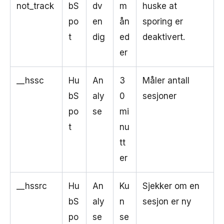
not_track
bS
dv
m
huske at
po
en
ån
sporing er
t
dig
ed
deaktivert.
er
__hssc
Hu
An
3
Måler antall
bS
aly
0
sesjoner
po
se
mi
t
nu
tt
er
__hssrc
Hu
An
Ku
Sjekker om en
bS
aly
n
sesjon er ny
po
se
se