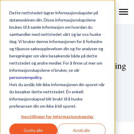
Dette nettstedet lagrer informasjonskapsler på
datamaskinen din. Disse informasjonskapslene
brukes til å samle informasjon om hvordan du
samhandler med nettstedet vårt og lar oss huske
deg. Vi bruker denne informasjonen for å forbedre
og tilpasse søkeopplevelsen din og for analyser og
beregninger om våre besøkende både på dette
Personvern- og cookieserklæring
nettstedet og andre medier. For å finne ut mer om
informasjonskapslene vi bruker, se vår
personvernpolicy
.
Sist oppdatert 20. mai 2025
Hvis du avslår, blir ikke informasjonen din sporet når
du besøker dette nettstedet. Én enkelt
informasjonskapsel blir brukt til å huske
preferansen din om ikke å bli sporet.
Innstillinger for informasjonskapsler
Godta alle
Avslå alle