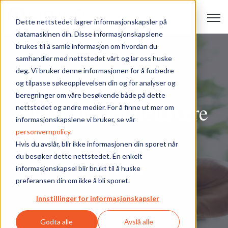
Open 
Dette nettstedet lagrer informasjonskapsler på
datamaskinen din. Disse informasjonskapslene
brukes til å samle informasjon om hvordan du
samhandler med nettstedet vårt og lar oss huske
deg. Vi bruker denne informasjonen for å forbedre
og tilpasse søkeopplevelsen din og for analyser og
beregninger om våre besøkende både på dette
Event app for deltakere
nettstedet og andre medier. For å finne ut mer om
informasjonskapslene vi bruker, se vår
personvernpolicy
.
Hvis du avslår, blir ikke informasjonen din sporet når
du besøker dette nettstedet. Én enkelt
FAKTASIDE
informasjonskapsel blir brukt til å huske
preferansen din om ikke å bli sporet.
Innstillinger for informasjonskapsler
Godta alle
Avslå alle