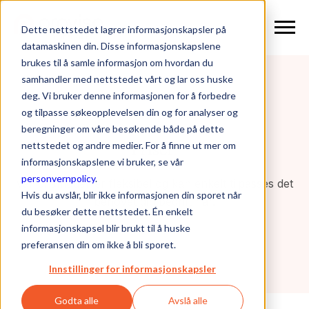
Dette nettstedet lagrer informasjonskapsler på
datamaskinen din. Disse informasjonskapslene
brukes til å samle informasjon om hvordan du
samhandler med nettstedet vårt og lar oss huske
deg. Vi bruker denne informasjonen for å forbedre
og tilpasse søkeopplevelsen din og for analyser og
beregninger om våre besøkende både på dette
Priser
.
nettstedet og andre medier. For å finne ut mer om
informasjonskapslene vi bruker, se vår
personvernpolicy
.
Vår prismodell er fleksibel og kan enkelt tilpasses det
Hvis du avslår, blir ikke informasjonen din sporet når
behovet din bedrift har.
du besøker dette nettstedet. Én enkelt
informasjonskapsel blir brukt til å huske
preferansen din om ikke å bli sporet.
Innstillinger for informasjonskapsler
Godta alle
Avslå alle