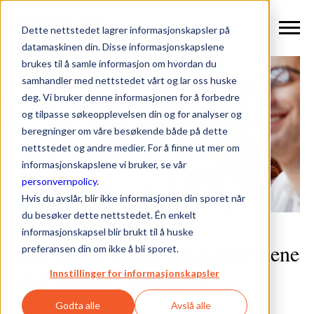
Dette nettstedet lagrer informasjonskapsler på
datamaskinen din. Disse informasjonskapslene
brukes til å samle informasjon om hvordan du
samhandler med nettstedet vårt og lar oss huske
deg. Vi bruker denne informasjonen for å forbedre
og tilpasse søkeopplevelsen din og for analyser og
beregninger om våre besøkende både på dette
nettstedet og andre medier. For å finne ut mer om
informasjonskapslene vi bruker, se vår
personvernpolicy
.
Hvis du avslår, blir ikke informasjonen din sporet når
du besøker dette nettstedet. Én enkelt
informasjonskapsel blir brukt til å huske
Hva kjennetegner arrangementene
preferansen din om ikke å bli sporet.
som huskes ekstra godt?
Innstillinger for informasjonskapsler
Godta alle
Avslå alle