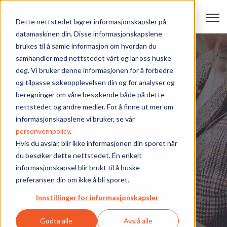
Open 
Dette nettstedet lagrer informasjonskapsler på
datamaskinen din. Disse informasjonskapslene
brukes til å samle informasjon om hvordan du
samhandler med nettstedet vårt og lar oss huske
deg. Vi bruker denne informasjonen for å forbedre
og tilpasse søkeopplevelsen din og for analyser og
beregninger om våre besøkende både på dette
Kommuniser med
nettstedet og andre medier. For å finne ut mer om
informasjonskapslene vi bruker, se vår
deltakerne
personvernpolicy
.
Hvis du avslår, blir ikke informasjonen din sporet når
du besøker dette nettstedet. Én enkelt
informasjonskapsel blir brukt til å huske
Bedre deltakeropplevelse med digital
preferansen din om ikke å bli sporet.
kommunikasjon
Innstillinger for informasjonskapsler
Godta alle
Avslå alle