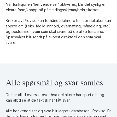
Når funksjonen ‘henvendelser’ aktiveres, blir det synlig en
ekstra fane/knapp på påmeldingsskjema/bekreftelser.
Bruker av Proviso kan forhåndsdefinere temaer deltaker kan
spørre om (f.eks. faglig innhold, overnatting, påmelding, etc.)
og bestemme hvem som skal svare på de ulike temaene.
Spørsmålet blir sendt på e-post direkte til den som skal
svare.
Alle spørsmål og svar samles
Du har alltid oversikt over hva deltakere har spurt om, og
kan alltid se at de faktisk har fått svar.
Alle henvendelser og svar blir lagret i databasen i Proviso. Er
det sykdom og fravær hos noen av de som skulle ha svart,