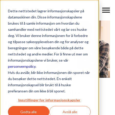
Dette nettstedet lagrer informasjonskapsler på
datamaskinen din. Disse informasjonskapslene
brukes til å samle informasjon om hvordan du
samhandler med nettstedet vårt og lar oss huske
deg. Vi bruker denne informasjonen for å forbedre
og tilpasse søkeopplevelsen din og for analyser og
beregninger om våre besøkende både på dette
nettstedet og andre medier. For å finne ut mer om
informasjonskapslene vi bruker, se vår
personvernpolicy
.
Hvis du avslår, blir ikke informasjonen din sporet når
du besøker dette nettstedet. Én enkelt
informasjonskapsel blir brukt til å huske
14 ofte stilte spørsmål om
preferansen din om ikke å bli sporet.
Proviso
Innstillinger for informasjonskapsler
Godta alle
Avslå alle