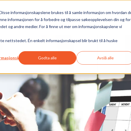
Disse informasjonskapslene brukes til å samle informasjon om hvordan d
splattform
Arrangementssted
Priser
Ressurser
nne informasjonen for å forbedre og tilpasse søkeopplevelsen din og for
et og andre medier. For å finne ut mer om informasjonskapslene vi
tte nettstedet. Én enkelt informasjonskapsel blir brukt til å huske
formasjonskapsler
Godta alle
Avslå alle