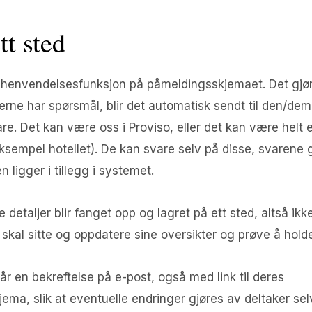
tt sted
 henvendelsesfunksjon på påmeldingsskjemaet. Det gjø
erne har spørsmål, blir det automatisk sendt til den/de
re. Det kan være oss i Proviso, eller det kan være helt 
ksempel hotellet). De kan svare selv på disse, svarene gå
n ligger i tillegg i systemet.
le detaljer blir fanget opp og lagret på ett sted, altså i
kal sitte og oppdatere sine oversikter og prøve å holde 
får en bekreftelse på e-post, også med link til deres
jema, slik at eventuelle endringer gjøres av deltaker sel