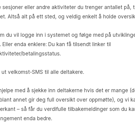
e sesjoner eller andre aktiviteter du trenger antallet på, 
 Altså alt på ett sted, og veldig enkelt å holde oversik
m du vil logge inn i systemet og følge med på utvikling
Eller enda enklere: Du kan få tilsendt linker til
ktiviteter/betalingsstatus.
ut velkomst-SMS til alle deltakere.
i hjelpe med å sjekke inn deltakerne hvis det er mange (
blant annet gir deg full oversikt over oppmøtte), og vi 
terkant – så får du verdifulle tilbakemeldinger som du kan
rangement enda bedre.