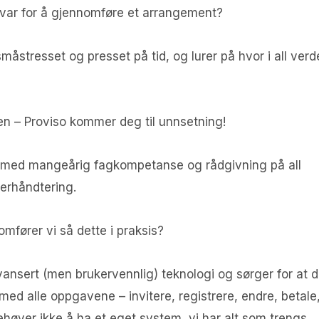
svar for å gjennomføre et arrangement?
måstresset og presset på tid, og lurer på hvor i all verd
 – Proviso kommer deg til unnsetning!
, med mangeårig fagkompetanse og rådgivning på all
kerhåndtering.
mfører vi så dette i praksis?
vansert (men brukervennlig) teknologi og sørger for at d
ed alle oppgavene – invitere, registrere, endre, betale
høver ikke å ha et eget system, vi har alt som trengs.