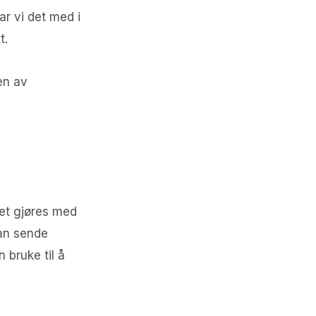
tar vi det med i
t.
en av
det gjøres med
kan sende
 bruke til å