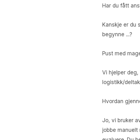
Har du fått an
Kanskje er du s
begynne ...?
Pust med magen
Vi hjelper deg
logistikk/delta
Hvordan gjenno
Jo, vi bruker a
jobbe manuelt m
evaluere. Du be