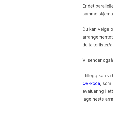
Er det parallell
samme skjemaet.
Du kan velge o
arrangementet. 
deltakerlister/a
Vi sender også 
I tillegg kan v
QR-kode
, som 
evaluering i et
lage neste ar