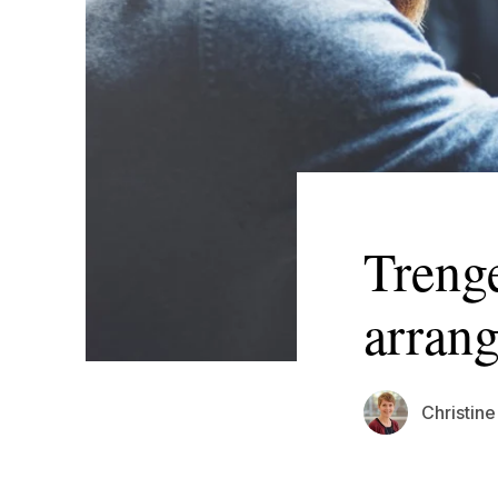
Trenge
arran
Christine