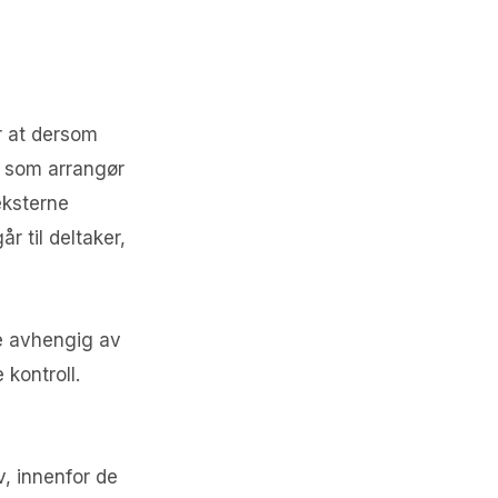
r at dersom
m som arrangør
eksterne
r til deltaker,
kke avhengig av
kontroll.
v, innenfor de