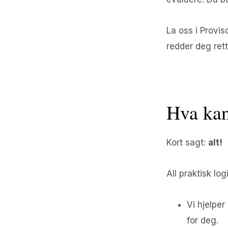
La oss i Provis
redder deg rett
Hva kan
Kort sagt:
alt!
All praktisk log
Vi hjelper
for deg.