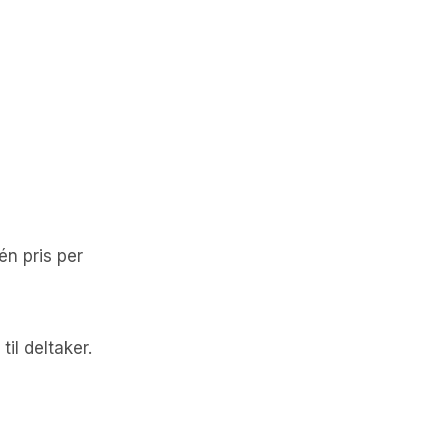
én pris per
il deltaker.