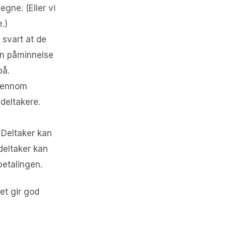
egne. (Eller vi
.)
 svart at de
å en påminnelse
på.
gjennom
deltakere.
 Deltaker kan
 deltaker kan
betalingen.
et gir god