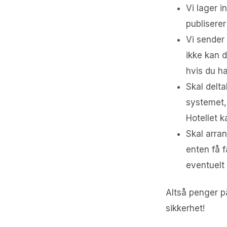
Vi lager i
publiserer
Vi sender 
ikke kan d
hvis du ha
Skal delta
systemet, 
Hotellet k
Skal arra
enten få f
eventuelt 
Altså penger på
sikkerhet!