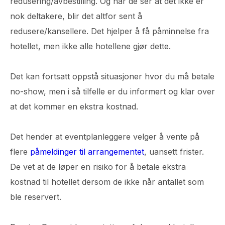
redusering/avbestilling. Og når de ser at det ikke er
nok deltakere, blir det altfor sent å
redusere/kansellere. Det hjelper å få påminnelse fra
hotellet, men ikke alle hotellene gjør dette.
Det kan fortsatt oppstå situasjoner hvor du må betale
no-show, men i så tilfelle er du informert og klar over
at det kommer en ekstra kostnad.
Det hender at eventplanleggere velger å vente på
flere
påmeldinger til arrangementet
, uansett frister.
De vet at de løper en risiko for å betale ekstra
kostnad til hotellet dersom de ikke når antallet som
ble reservert.