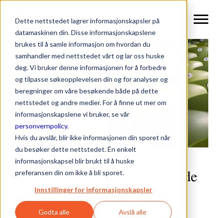
Dette nettstedet lagrer informasjonskapsler på
datamaskinen din. Disse informasjonskapslene
brukes til å samle informasjon om hvordan du
samhandler med nettstedet vårt og lar oss huske
deg. Vi bruker denne informasjonen for å forbedre
og tilpasse søkeopplevelsen din og for analyser og
beregninger om våre besøkende både på dette
nettstedet og andre medier. For å finne ut mer om
informasjonskapslene vi bruker, se vår
personvernpolicy
.
Hvis du avslår, blir ikke informasjonen din sporet når
du besøker dette nettstedet. Én enkelt
informasjonskapsel blir brukt til å huske
Unngå å betale en formue for de
preferansen din om ikke å bli sporet.
som ikke kommer (no-show)
Innstillinger for informasjonskapsler
Godta alle
Avslå alle