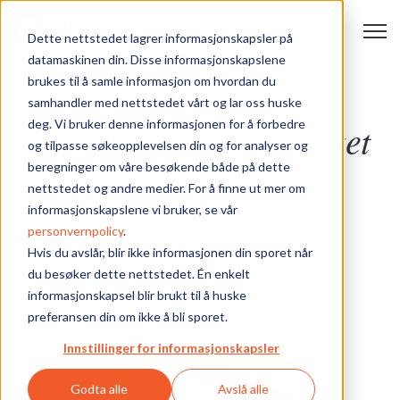
Open 
Dette nettstedet lagrer informasjonskapsler på
datamaskinen din. Disse informasjonskapslene
brukes til å samle informasjon om hvordan du
LAST NED E-BOKEN
samhandler med nettstedet vårt og lar oss huske
vellykket
deg. Vi bruker denne informasjonen for å forbedre
Din guide til et
og tilpasse søkeopplevelsen din og for analyser og
beregninger om våre besøkende både på dette
arrangement
nettstedet og andre medier. For å finne ut mer om
informasjonskapslene vi bruker, se vår
personvernpolicy
.
Lurer du på hvordan du kan få til et
Hvis du avslår, blir ikke informasjonen din sporet når
suksessfullt bedriftsarrangement?
du besøker dette nettstedet. Én enkelt
informasjonskapsel blir brukt til å huske
preferansen din om ikke å bli sporet.
Innstillinger for informasjonskapsler
Godta alle
Avslå alle