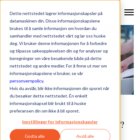
Dette nettstedet lagrer informasjonskapsler på
datamaskinen din. Disse informasjonskapslene
brukes til å samle informasjon om hvordan du
samhandler med nettstedet vårt og lar oss huske
deg. Vi bruker denne informasjonen for å forbedre
og tilpasse søkeopplevelsen din og for analyser og
beregninger om våre besøkende både på dette
nettstedet og andre medier. For å finne ut mer om
informasjonskapslene vi bruker, se vår
personvernpolicy
.
Hvis du avslår, blir ikke informasjonen din sporet når
du besøker dette nettstedet. Én enkelt
informasjonskapsel blir brukt til å huske
Stresset eller rolig når
preferansen din om ikke å bli sporet.
arrangementet ditt nærmer seg?
Innstillinger for informasjonskapsler
Godta alle
Avslå alle