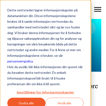
Dette nettstedet lagrer informasjonskapsler på
datamaskinen din. Disse informasjonskapslene
brukes til å samle informasjon om hvordan du
samhandler med nettstedet vårt og lar oss huske
deg. Vi bruker denne informasjonen for å forbedre
og tilpasse søkeopplevelsen din og for analyser og
beregninger om våre besøkende både på dette
nettstedet og andre medier. For å finne ut mer om
informasjonskapslene vi bruker, se vår
personvernpolicy
.
Hvis du avslår, blir ikke informasjonen din sporet når
du besøker dette nettstedet. Én enkelt
informasjonskapsel blir brukt til å huske
Hvorfor bør små og mellomstore
preferansen din om ikke å bli sporet.
bedrifter bruke en
Innstillinger for informasjonskapsler
arrangementsplattform?
Godta alle
Avslå alle